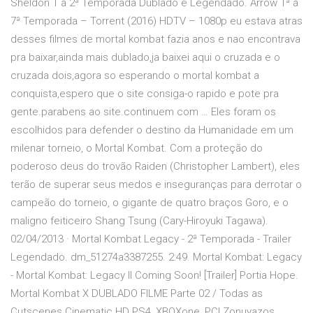
Sheldon 1 a 2ª Temporada Dublado e Legendado. Arrow 1ª á
7ª Temporada – Torrent (2016) HDTV – 1080p eu estava atras
desses filmes de mortal kombat fazia anos e nao encontrava
pra baixar,ainda mais dublado,ja baixei aqui o cruzada e o
cruzada dois,agora so esperando o mortal kombat a
conquista,espero que o site consiga-o rapido e pote pra
gente.parabens ao site.continuem com … Eles foram os
escolhidos para defender o destino da Humanidade em um
milenar torneio, o Mortal Kombat. Com a proteção do
poderoso deus do trovão Raiden (Christopher Lambert), eles
terão de superar seus medos e inseguranças para derrotar o
campeão do torneio, o gigante de quatro braços Goro, e o
maligno feiticeiro Shang Tsung (Cary-Hiroyuki Tagawa).
02/04/2013 · Mortal Kombat Legacy - 2ª Temporada - Trailer
Legendado. dm_51274a3387255. 2:49. Mortal Kombat: Legacy
- Mortal Kombat: Legacy II Coming Soon! [Trailer] Portia Hope.
Mortal Kombat X DUBLADO FILME Parte 02 / Todas as
Cutscenes Cinematic HD PS4, XBOXone, PC! Zonuyazos.