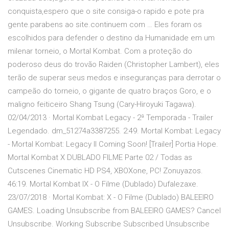
conquista,espero que o site consiga-o rapido e pote pra
gente.parabens ao site.continuem com … Eles foram os
escolhidos para defender o destino da Humanidade em um
milenar torneio, o Mortal Kombat. Com a proteção do
poderoso deus do trovão Raiden (Christopher Lambert), eles
terão de superar seus medos e inseguranças para derrotar o
campeão do torneio, o gigante de quatro braços Goro, e o
maligno feiticeiro Shang Tsung (Cary-Hiroyuki Tagawa).
02/04/2013 · Mortal Kombat Legacy - 2ª Temporada - Trailer
Legendado. dm_51274a3387255. 2:49. Mortal Kombat: Legacy
- Mortal Kombat: Legacy II Coming Soon! [Trailer] Portia Hope.
Mortal Kombat X DUBLADO FILME Parte 02 / Todas as
Cutscenes Cinematic HD PS4, XBOXone, PC! Zonuyazos.
46:19. Mortal Kombat IX - O Filme (Dublado) Dufalezaxe.
23/07/2018 · Mortal Kombat: X - O Filme (Dublado) BALEEIRO
GAMES. Loading Unsubscribe from BALEEIRO GAMES? Cancel
Unsubscribe. Working Subscribe Subscribed Unsubscribe