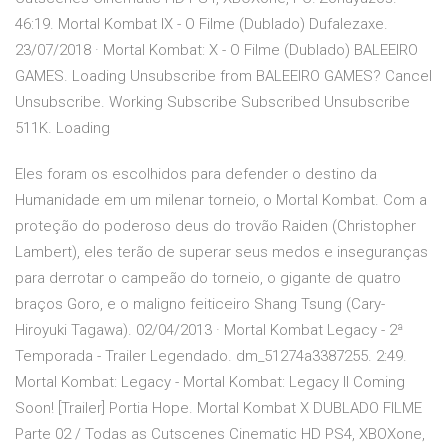
46:19. Mortal Kombat IX - O Filme (Dublado) Dufalezaxe.
23/07/2018 · Mortal Kombat: X - O Filme (Dublado) BALEEIRO
GAMES. Loading Unsubscribe from BALEEIRO GAMES? Cancel
Unsubscribe. Working Subscribe Subscribed Unsubscribe
511K. Loading
Eles foram os escolhidos para defender o destino da
Humanidade em um milenar torneio, o Mortal Kombat. Com a
proteção do poderoso deus do trovão Raiden (Christopher
Lambert), eles terão de superar seus medos e inseguranças
para derrotar o campeão do torneio, o gigante de quatro
braços Goro, e o maligno feiticeiro Shang Tsung (Cary-
Hiroyuki Tagawa). 02/04/2013 · Mortal Kombat Legacy - 2ª
Temporada - Trailer Legendado. dm_51274a3387255. 2:49.
Mortal Kombat: Legacy - Mortal Kombat: Legacy II Coming
Soon! [Trailer] Portia Hope. Mortal Kombat X DUBLADO FILME
Parte 02 / Todas as Cutscenes Cinematic HD PS4, XBOXone,