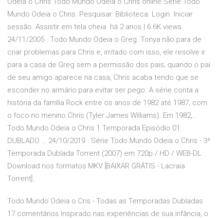
Odeia o Chris Todo Mundo Odeia o Chris online Série Todo
Mundo Odeia o Chris. Pesquisar. Biblioteca. Login. Iniciar
sessão. Assistir em tela cheia. há 2 anos | 6.6K views.
24/11/2005 · Todo Mundo Odeia o Greg. Tonya não para de
criar problemas para Chris e, irritado com isso, ele resolve ir
para a casa de Greg sem a permissão dos pais; quando o pai
de seu amigo aparece na casa, Chris acaba tendo que se
esconder no armário para evitar ser pego. A série conta a
história da família Rock entre os anos de 1982 até 1987, com
o foco no menino Chris (Tyler James Williams). Em 1982,…
Todo Mundo Odeia o Chris 1 Temporada Episódio 01:
DUBLADO … 24/10/2019 · Série Todo Mundo Odeia o Chris - 3ª
Temporada Dublada Torrent (2007) em 720p / HD / WEB-DL
Download nos formatos MKV [BAIXAR GRÁTIS - Lacraia
Torrent].
Todo Mundo Odeia o Cris - Todas as Temporadas Dubladas
17 comentários Inspirado nas experiências de sua infância, o