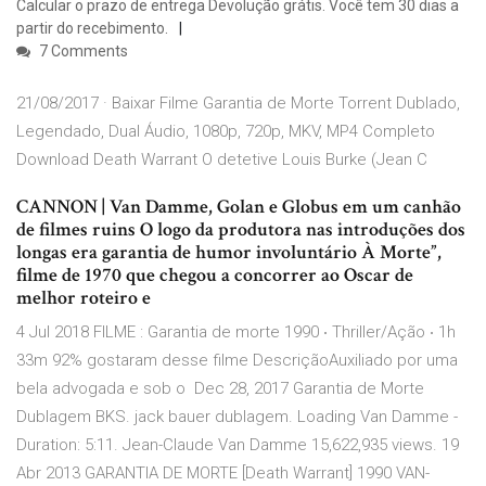
Calcular o prazo de entrega Devolução grátis. Você tem 30 dias a
partir do recebimento.
7 Comments
21/08/2017 · Baixar Filme Garantia de Morte Torrent Dublado,
Legendado, Dual Áudio, 1080p, 720p, MKV, MP4 Completo
Download Death Warrant O detetive Louis Burke (Jean C
CANNON | Van Damme, Golan e Globus em um canhão
de filmes ruins O logo da produtora nas introduções dos
longas era garantia de humor involuntário À Morte”,
filme de 1970 que chegou a concorrer ao Oscar de
melhor roteiro e
4 Jul 2018 FILME : Garantia de morte 1990 ‧ Thriller/Ação ‧ 1h
33m 92% gostaram desse filme DescriçãoAuxiliado por uma
bela advogada e sob o Dec 28, 2017 Garantia de Morte
Dublagem BKS. jack bauer dublagem. Loading Van Damme -
Duration: 5:11. Jean-Claude Van Damme 15,622,935 views. 19
Abr 2013 GARANTIA DE MORTE [Death Warrant] 1990 VAN-