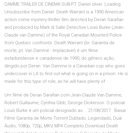
DAMME TRAILER DE CINEMA SUB-PT. Daniel oliver. Loading
Unsubscribe from Daniel Death Warrant is a 1990 American
action crime mystery-thriller film directed by Deran Sarafian
and produced by Mark di Salle Detective Louis Burke (Jean-
Claude van Damme) of the Royal Canadian Mounted Police
from Quebec confronts Death Warrant (br: Garantia de
morte, pt: Van Damme - Implacável) é um filme
estadunidense e canadense de 1990, do gênero ação,
dirigido por Deran Van Damme is a Canadian cop who goes
undercover in LA to find out what is going on in a prison. He is
made for this type of role, as he will have plenty of
Um filme de Deran Sarafian com Jean-Claude Van Damme,
Robert Guillaume, Cynthia Gibb, George Dickerson. O policial
Louis Burke é um policial designado ao … 21/08/2017 · Baixar
Filme Garantia de Morte Torrent Dublado, Legendado, Dual
Áudio, 1080p, 720p, MKV, MP4 Completo Download Death